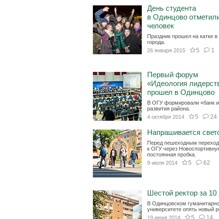
День студента
в Одинцово отметил
человек
Праздник прошел на катке в
города.
5
1
26 января 2015
Первый форум
«Идеология лидерст
прошел в Одинцово
В ОГУ формировали «банк 
развития района.
5
24
4 октября 2014
Напрашивается свет
Перед пешеходным перехо
к ОГУ через Новоспортивну
постоянная пробка.
5
62
9 июля 2014
Шестой ректор за 10 
В Одинцовском гуманитарн
университете опять новый р
5
14
19 июня 2014