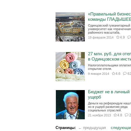
«Правильный бизнес
команды ГЛАДЫШЕ
Одинцовский гуманитарный
университет как «прачечная
районного масштаба.
4.9
19 февраля 2014
27 млн. руб. для оте
в Одинцовском инст
Налогоплательщики оплати
открытие отеля.
4.6
6
9 января 2014
Бюджет не в личный
ущерб
Деньги на референдум нашл
но в ущерб развитию ряда
социальных отраслей.
4.8
21 ноября 2013