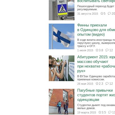
воспитывать светоф
Пешеходный переход будет
регулируемым.
5
2
31 августа 2015
Финны приехали
в Одинцово для обм
опытом (видео)
В ходе визита иностранцы п
«круглую» школу, лыжеролл
трассу и ОГУ.
3.8
12
1 июля 2015
Абитуриент 2015: юр
массово обучают
при нехватке «рабоч
рук»
В ВУЗах Одинцово заработа
приемные комиссии.
2.3
12
26 мая 2015
Пагубные привычки
студентов портят жи
одинцовцам
Студентки дымят под окнам
жилых домов.
3.5
1
19 марта 2015