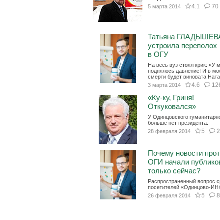
4.1
70
5 марта 2014
Татьяна ГЛАДЫШЕВ
устроила переполох
в ОГУ
На весь вуз стоял крик: «У 
поднялось давление! И в мо
смерти будет виновата Ната
4.6
12
3 марта 2014
«Ку-ку, Гриня!
Откуковался»
У Одинцовского гуманитарн
больше нет президента.
5
28 февраля 2014
Почему новости про
ОГИ начали публико
только сейчас?
Распространенный вопрос с
посетителей «Одинцово-ИН
5
26 февраля 2014