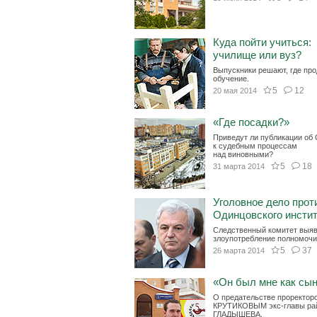
Куда пойти учиться:
училище или вуз?
Выпускники решают, где пр
обучение.
5
12
20 мая 2014
«Где посадки?»
Приведут ли публикации об
к судебным процессам
над виновными?
5
18
31 марта 2014
Уголовное дело прот
Одинцовского инсти
Следственный комитет выя
злоупотребление полномочи
5
37
26 марта 2014
«Он был мне как сы
О предательстве проректор
КРУТИКОВЫМ экс-главы ра
ГЛАДЫШЕВА.