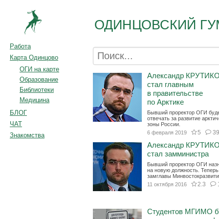
ОДИНЦОВСКИЙ ГУ
Работа
Карта Одинцово
ОГИ на карте
Александр КРУТИК
Образование
стал главным
Библиотеки
в правительстве
Медицина
по Арктике
БЛОГ
Бывший проректор ОГИ буд
отвечать за развитие аркти
ЧАТ
зоны России.
5
3
6 февраля 2019
Знакомства
Александр КРУТИК
стал замминистра
Бывший проректор ОГИ наз
на новую должность. Теперь
замглавы Минвостокразвити
2.3
11 октября 2016
Студентов МГИМО б