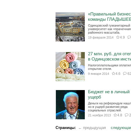
«Правильный бизнес
команды ГЛАДЫШЕ
Одинцовский гуманитарный
университет как «прачечная
районного масштаба.
4.9
19 февраля 2014
27 млн. руб. для оте
в Одинцовском инст
Налогоплательщики оплати
открытие отеля.
4.6
6
9 января 2014
Бюджет не в личный
ущерб
Деньги на референдум нашл
но в ущерб развитию ряда
социальных отраслей.
4.8
21 ноября 2013