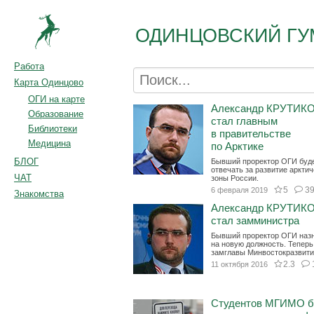
ОДИНЦОВСКИЙ ГУ
Работа
Карта Одинцово
ОГИ на карте
Александр КРУТИК
Образование
стал главным
Библиотеки
в правительстве
Медицина
по Арктике
БЛОГ
Бывший проректор ОГИ буд
отвечать за развитие аркти
ЧАТ
зоны России.
5
3
6 февраля 2019
Знакомства
Александр КРУТИК
стал замминистра
Бывший проректор ОГИ наз
на новую должность. Теперь
замглавы Минвостокразвити
2.3
11 октября 2016
Студентов МГИМО б