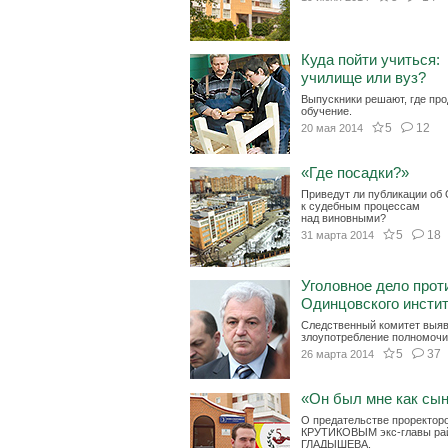
Куда пойти учиться:
училище или вуз?
Выпускники решают, где пр
обучение.
5
12
20 мая 2014
«Где посадки?»
Приведут ли публикации об
к судебным процессам
над виновными?
5
18
31 марта 2014
Уголовное дело прот
Одинцовского инсти
Следственный комитет выя
злоупотребление полномочи
5
37
26 марта 2014
«Он был мне как сы
О предательстве проректор
КРУТИКОВЫМ экс-главы ра
ГЛАДЫШЕВА.