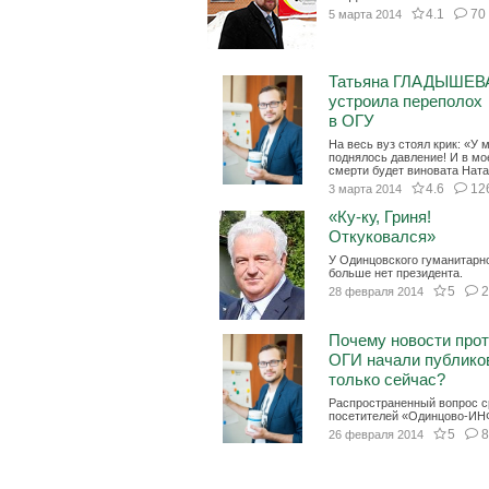
4.1
70
5 марта 2014
Татьяна ГЛАДЫШЕВ
устроила переполох
в ОГУ
На весь вуз стоял крик: «У 
поднялось давление! И в мо
смерти будет виновата Ната
4.6
12
3 марта 2014
«Ку-ку, Гриня!
Откуковался»
У Одинцовского гуманитарн
больше нет президента.
5
28 февраля 2014
Почему новости про
ОГИ начали публико
только сейчас?
Распространенный вопрос с
посетителей «Одинцово-ИН
5
26 февраля 2014