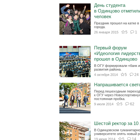
День студента
в Одинцово отметил
человек
Праздник прошел на катке в
города.
5
1
26 января 2015
Первый форум
«Идеология лидерст
прошел в Одинцово
В ОГУ формировали «банк 
развития района.
5
24
4 октября 2014
Напрашивается свет
Перед пешеходным перехо
к ОГУ через Новоспортивну
постоянная пробка.
5
62
9 июля 2014
Шестой ректор за 10 
В Одинцовском гуманитарн
университете опять новый р
5
14
19 июня 2014