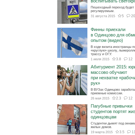
воспитывать светоф
Пешеходный переход будет
регулируемым.
5
2
31 августа 2015
Финны приехали
в Одинцово для обм
опытом (видео)
В ходе визита иностранцы п
«круглую» школу, лыжеролл
трассу и ОГУ.
3.8
12
1 июля 2015
Абитуриент 2015: юр
массово обучают
при нехватке «рабоч
рук»
В ВУЗах Одинцово заработа
приемные комиссии.
2.3
12
26 мая 2015
Пагубные привычки
студентов портят жи
одинцовцам
Студентки дымят под окнам
жилых домов.
3.5
1
19 марта 2015